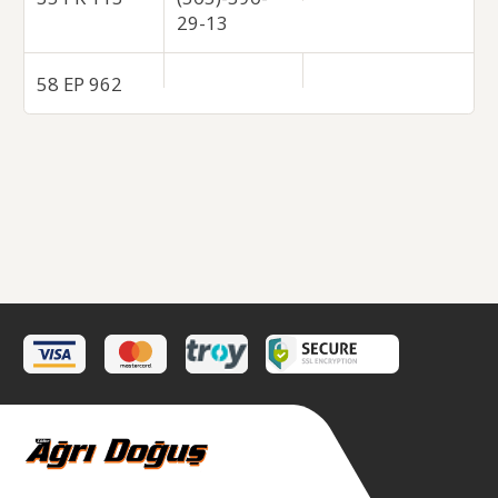
29-13
58 EP 962