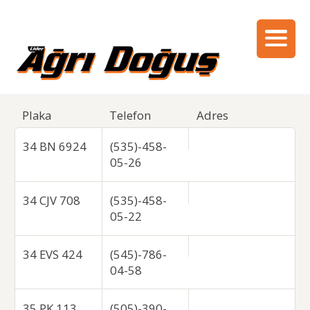
Plaka
Telefon
Adres
34 BN 6924
(535)-458-
05-26
34 CJV 708
(535)-458-
05-22
34 EVS 424
(545)-786-
04-58
35 PK 113
(505)-390-