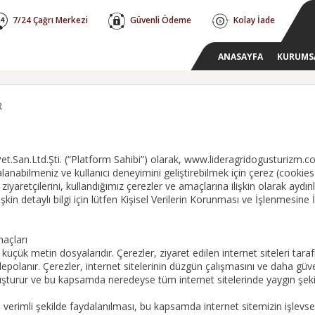
7/24 Çağrı Merkezi
Güvenli Ödeme
Kolay İade
ANASAYFA
KURUMS
R
.Pet.San.Ltd.Şti. (“Platform Sahibi”) olarak, www.lideragridogusturizm.c
alanabilmeniz ve kullanıcı deneyimini geliştirebilmek için çerez (cookie
m ziyaretçilerini, kullandığımız çerezler ve amaçlarına ilişkin olarak ay
lişkin detaylı bilgi için lütfen Kişisel Verilerin Korunması ve İşlenmesine
maçları
 küçük metin dosyalarıdır. Çerezler, ziyaret edilen internet siteleri tarafı
polanır. Çerezler, internet sitelerinin düzgün çalışmasını ve daha güve
oluşturur ve bu kapsamda neredeyse tüm internet sitelerinde yaygın şeki
 verimli şekilde faydalanılması, bu kapsamda internet sitemizin işlevse