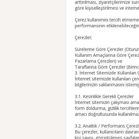
arttırılması, ziyaretçilerimize sun
göre kişiselleştirilmesi ve intern
Çerez kullanımını tercih etmemeni
performansının etkilenebileceğini
Çerezler;
Sürelerine Göre Çerezler (Oturum 
Kullanım Amaçlarına Göre Çerezle
Pazarlama Çerezleri) ve
Taraflarına Göre Çerezler (Birinc
3. İnternet Sitemizde Kullanılan 
İnternet sitemizde kullanılan çere
bilgilerinizin saklanmasını istem
3.1. Kesinlikle Gerekli Çerezler
İnternet sitemizin çalışması amacı
form doldurma, gizlilik tercihleri
amacı doğrultusunda kullanılmaz 
3.2. Analitik / Performans Çerezl
Bu çerezler, kullanıcıların davra
kişi sayısı, görüntülenen sayfalar