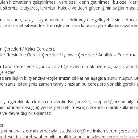
ulan hizmetlerin geliştirilmesi, yeni özelliklerin getirilmesi, bu özellikleri
et sitemiz ile ziyaretçilerimizin hukuki ve ticari güvenliğinin sağlanması
z halinde, tarayıcı ayarlarından silebilir veya engelleyebilirsiniz. Ancak
 ve internet sitesindeki tüm işlevleri tam kapsamıyla kullanamayabilece
Çerezleri / Kalıcı Çerezler),
r (Kesinlikle Gerekli Çerezler / İşlevsel Çerezler / Analitik – Perform
i Taraf Çerezleri / Üçüncü Taraf Çerezleri olmak üzere üç başlık altında
Çerezler
zlere ilişkin bilgiler ziyaretçilerimizin dikkatine aşağıda sunulmuştur. B
iyorsanız, istediğiniz zaman tarayıcınızdan bu çerezlere yönelik gerekli a
yla gerekli olan kalıcı çerezlerdir. Bu çerezler, talep ettiğiniz bir bilg
nin hatırlanması gibi) yerine getirilebilmesi için zorunlu olarak kullanı
ve devre dışı bırakılamaz.
er
nışlarını analiz etmek amacıyla istatistiki ölçüme imkan veren çerezlerdi
ın tespiti, ziyaret saatleri gibi analitik sonuçları izleyen çerezlerdir. in