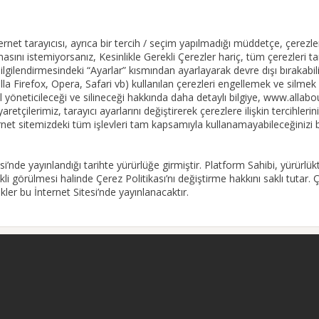
rnet tarayıcısı, ayrıca bir tercih / seçim yapılmadığı müddetçe, çerez
lmasını istemiyorsanız, Kesinlikle Gerekli Çerezler hariç, tüm çerezleri 
ilgilendirmesindeki “Ayarlar” kısmından ayarlayarak devre dışı bırakabilir
a Firefox, Opera, Safari vb) kullanılan çerezleri engellemek ve silmek 
l yöneticileceği ve silineceği hakkında daha detaylı bilgiye, www.allab
aretçilerimiz, tarayıcı ayarlarını değiştirerek çerezlere ilişkin tercihleri
net sitemizdeki tüm işlevleri tam kapsamıyla kullanamayabileceğinizi be
esi’nde yayınlandığı tarihte yürürlüğe girmiştir. Platform Sahibi, yürür
i görülmesi halinde Çerez Politikası’nı değiştirme hakkını saklı tutar. Ç
ikler bu İnternet Sitesi’nde yayınlanacaktır.