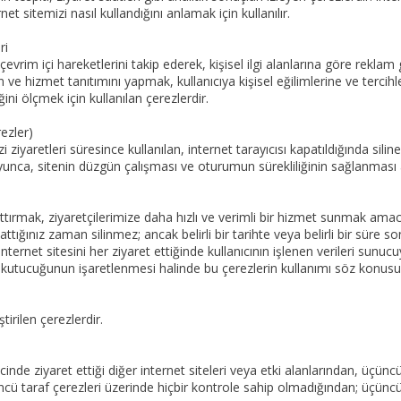
rnet sitemizi nasıl kullandığını anlamak için kullanılır.
ri
 çevrim içi hareketlerini takip ederek, kişisel ilgi alanlarına göre rekl
 ve hizmet tanıtımını yapmak, kullanıcıya kişisel eğilimlerine ve terci
ini ölçmek için kullanılan çerezlerdir.
ezler)
i ziyaretleri süresince kullanılan, internet tarayıcısı kapatıldığında silin
oyunca, sitenin düzgün çalışması ve oturumun sürekliliğinin sağlanması 
 arttırmak, ziyaretçilerimize daha hızlı ve verimli bir hizmet sunmak amac
pattığınız zaman silinmez; ancak belirli bir tarihte veya belirli bir süre s
 internet sitesini her ziyaret ettiğinde kullanıcının işlenen verileri sunucu
” kutucuğunun işaretlenmesi halinde bu çerezlerin kullanımı söz konusu 
tirilen çerezlerdir.
icinde ziyaret ettiği diğer internet siteleri veya etki alanlarından, üçüncü
ncü taraf çerezleri üzerinde hiçbir kontrole sahip olmadığından; üçüncü