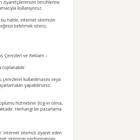
n ziyaretçilerimizin tercihlerine
 amacıyla kullanıyoruz.
 bu halde, internet sitemizin
ğinizi belirtmek isteriz.
ans Çerezleri ve Reklam –
 toplanabilir.
u çerezlerin kullanılmasını veya
yarlamaları yapabilirsiniz.
i toplumu hizmetinin (log-in olma,
lmaktadır. Herhangi bir pazarlama
r. İnternet sitemizi ziyaret eden
ternet sitemizin performansını